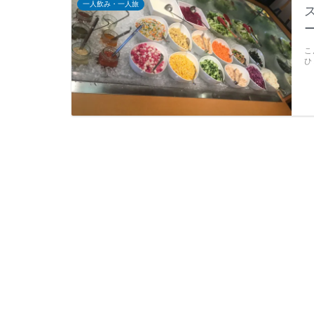
一人飲み・一人旅
こ
ひ