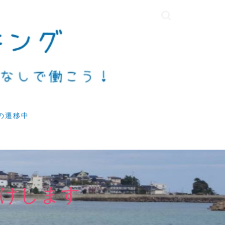
の遷移中
けします