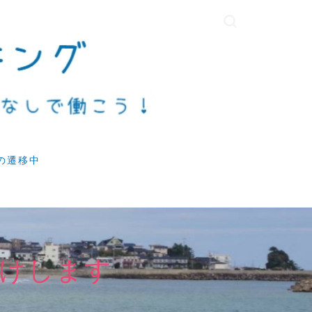
の遷移中
けします