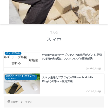
― TAG ―
スマホ
ネットビジネス
WordPressのテーブルでスマホ表示がズレる,見切
れる時の対処法…レスポンシブで簡単解決!
2019年3月16日
副業アフィリエイト10万稼ぐノウ
スマホ最適化プラグイン(WPtouch Mobile
ハウブック
Plugin)の導入～設定方法
2017年7月12日
HOME
スマホ