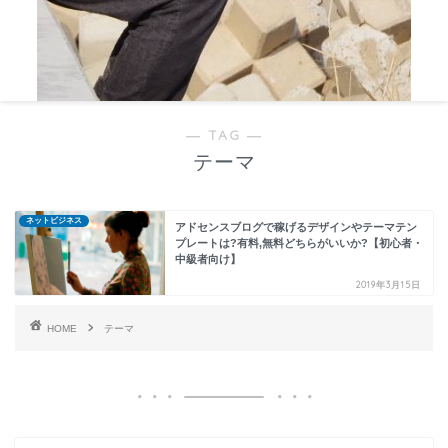
― TAG ―
テーマ
ネットビジネス
アドセンスブログで稼げるデザインやテーマテン
プレートは?有料,無料どちらがいいか?【初心者・
中級者向け】
2019年3月15日
HOME
テーマ