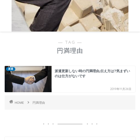
― TAG ―
円満理由
派遣
派遣更新しない時の円満理由,伝え方は?気まずい
のは仕方がないです
2019年11月26日
HOME
円満理由