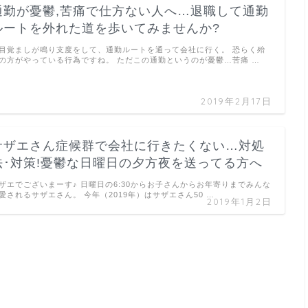
通勤が憂鬱,苦痛で仕方ない人へ…退職して通勤
ルートを外れた道を歩いてみませんか?
目覚ましが鳴り支度をして、通勤ルートを通って会社に行く。 恐らく殆
の方がやっている行為ですね。 ただこの通勤というのが憂鬱…苦痛 …
2019年2月17日
サザエさん症候群で会社に行きたくない…対処
法･対策!憂鬱な日曜日の夕方夜を送ってる方へ
ザエでございまーす♪ 日曜日の6:30からお子さんからお年寄りまでみんな
愛されるサザエさん。 今年（2019年）はサザエさん50 …
2019年1月2日