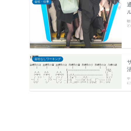
会社・仕事
朝
ど
会社なしワーキング
サ
に