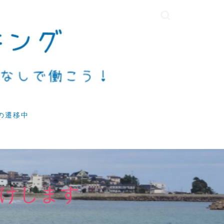
の遷移中
けします