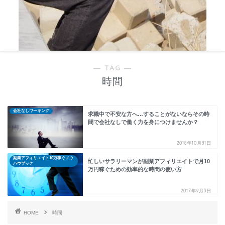
― TAG ―
時間
会社なしワーキング
求職中で不安な方へ…することがないならその時
間で会社なしで働く力を身につけませんか？
2018年10月31日
副業アフィリエイト10万稼ぐノウ
忙しいサラリーマンが副業アフィリエイトで月10
ハウブック
万円稼ぐための効率的な時間の使い方
2017年9月3日
HOME
時間