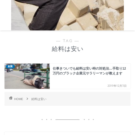
― TAG ―
給料は安い
副業
仕事きついでも給料は安い時の対処法…手取り12
万円のブラック企業元サラリーマンが教えます
2019年12月3日
HOME
給料は安い