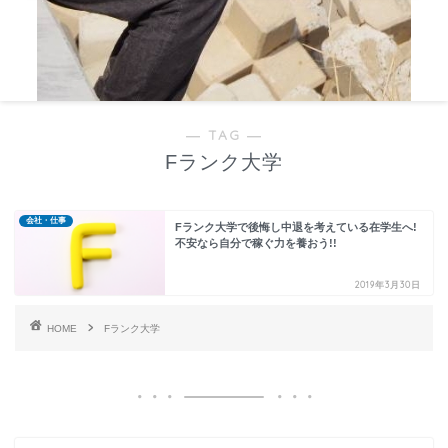
― TAG ―
Fランク大学
会社・仕事
Fランク大学で後悔し中退を考えている在学生へ!
不安なら自分で稼ぐ力を養おう!!
2019年3月30日
HOME
Fランク大学