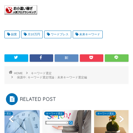
副業
月10万円
ワードプレス
未来キーワード
HOME
キーワード選定
保護中: キーワード選定理論：未来キーワード選定編
RELATED POST
ワード選定
キーワード選定
キーワード選定