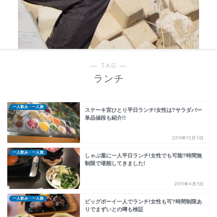
― TAG ―
ランチ
一人飲み・一人旅
ステーキ宮ひとり平日ランチ!女性は?サラダバー
単品値段も紹介!!
2019年10月5日
一人飲み・一人旅
しゃぶ葉に一人平日ランチ!女性でも可能?時間無
制限で堪能してきました!
2019年4月3日
一人飲み・一人旅
ビッグボーイ一人でランチ!女性も可?時間制限あ
りでまずいとの噂も検証