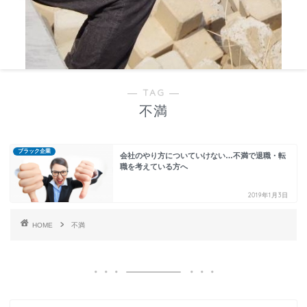
― TAG ―
不満
ブラック企業
会社のやり方についていけない…不満で退職・転
職を考えている方へ
2019年1月3日
HOME
不満