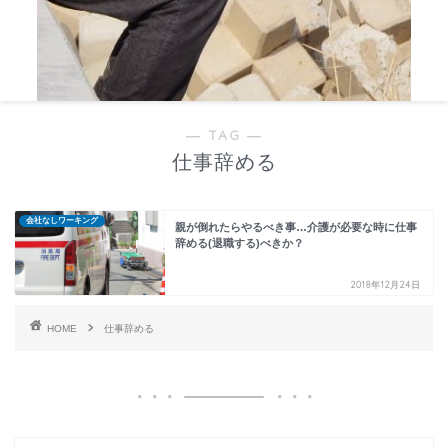
― TAG ―
仕事辞める
会社なしワーキング
親が倒れたらやるべき事…介護が必要な時に仕事
辞める(退職する)べきか？
2018年12月24日
HOME
仕事辞める