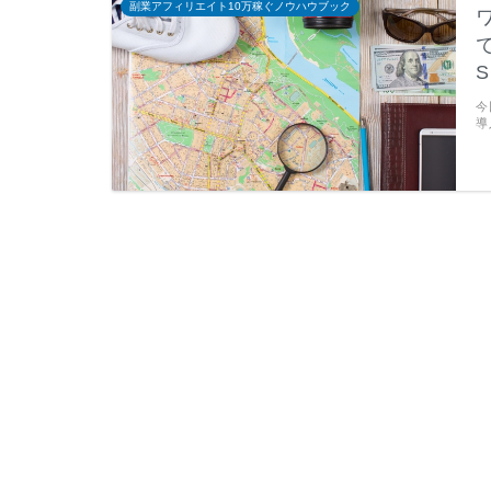
副業アフィリエイト10万稼ぐノウハウブック
S
今
導