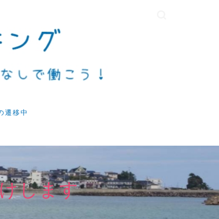
の遷移中
けします