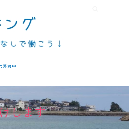
の遷移中
けします