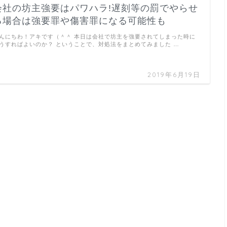
会社の坊主強要はパワハラ!遅刻等の罰でやらせ
る場合は強要罪や傷害罪になる可能性も
んにちわ！アキです（＾＾ 本日は会社で坊主を強要されてしまった時に
うすればよいのか？ ということで、対処法をまとめてみました …
2019年6月19日