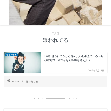
― TAG ―
嫌われてる
会社・仕事
上司に嫌われてるから辞めたいと考えているへ対
応/対処法…キツイなら転職も考えよう
2019年7月16日
HOME
嫌われてる