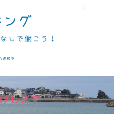
の遷移中
けします