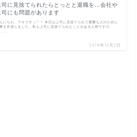
上司に見捨てられたらとっとと退職を…会社や
上司にも問題があります
んにちわ、アキです（＾＾ 本日は上司に見捨てられて憂鬱な人のために
事を作成しました。私も上司に見捨てられたことがある人間ですの
… …
2019年12月2日