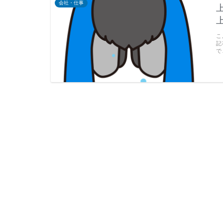
会社・仕事
こ
記
で