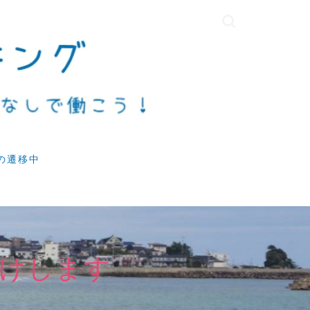
の遷移中
けします