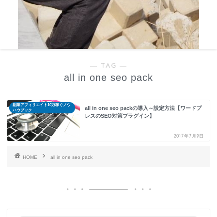
― TAG ―
all in one seo pack
副業アフィリエイト10万稼ぐノウ
all in one seo packの導入～設定方法【ワードプ
ハウブック
レスのSEO対策プラグイン】
2017年7月9日
HOME
all in one seo pack