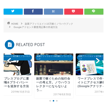
HOME
副業アフィリエイト10万稼ぐノウハウブック
Googleアドセンス審査用記事の作成方法
RELATED POST
アフィリエイト10万稼ぐノウハウブ
副業アフィリエイト10万稼ぐノウハウブ
副業アフィリエイト10万稼ぐノ
ック
ック
業で稼ぐための知行合
ワードプレスで作ったサ
ワードプレスブログ
の考え方。ノウハウコ
イトにアクセス解析
営者情報&プライバ
クターにならないよ
(Googleアナリティク...
ポリシーを追加する
.
2017年6月24日
2019年10
2017年8月30日