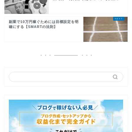
副業で10万円稼ぐためには目標設定を明
確にする【SMARTの法則】