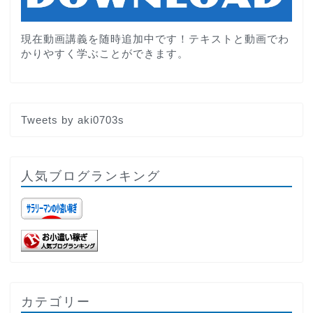
現在動画講義を随時追加中です！テキストと動画でわ
かりやすく学ぶことができます。
Tweets by aki0703s
人気ブログランキング
カテゴリー