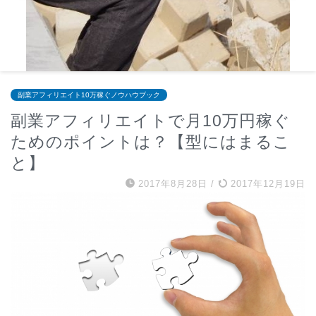
副業アフィリエイト10万稼ぐノウハウブック
副業アフィリエイトで月10万円稼ぐ
ためのポイントは？【型にはまるこ
と】
2017年8月28日
/
2017年12月19日