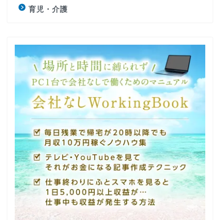
育児・介護