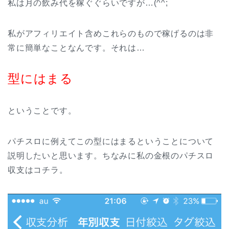
私は月の飲み代を稼ぐぐらいですが…(^^;
私がアフィリエイト含めこれらのもので稼げるのは非
常に簡単なことなんです。それは…
型にはまる
ということです。
パチスロに例えてこの型にはまるということについて
説明したいと思います。ちなみに私の金根のパチスロ
収支はコチラ。