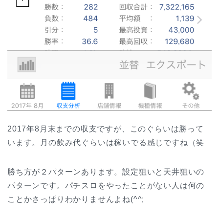
2017年8月末までの収支ですが、このぐらいは勝って
います。月の飲み代ぐらいは稼いでる感じですね（笑
勝ち方が２パターンあります。設定狙いと天井狙いの
パターンです。パチスロをやったことがない人は何の
ことかさっぱりわかりませんよね(^^;