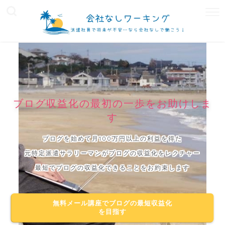
ブログ収益化の最初の一歩をお助けしま
す
ブログを始めて月100万円以上の利益を得た
元特定派遣サラリーマンがブログの収益化をレクチャー
最短でブログの収益化できることをお約束します
無料メール講座でブログの最短収益化
を目指す