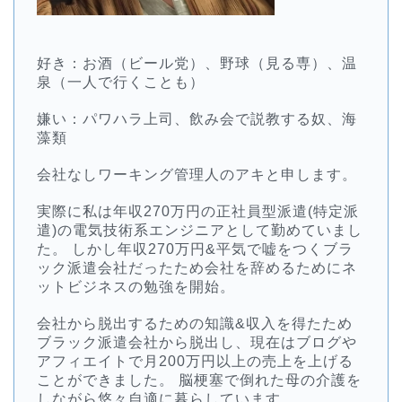
好き：お酒（ビール党）、野球（見る専）、温
泉（一人で行くことも）
嫌い：パワハラ上司、飲み会で説教する奴、海
藻類
会社なしワーキング管理人のアキと申します。
実際に私は年収270万円の正社員型派遣(特定派
遣)の電気技術系エンジニアとして勤めていまし
た。 しかし年収270万円&平気で嘘をつくブラ
ック派遣会社だったため会社を辞めるためにネ
ットビジネスの勉強を開始。
会社から脱出するための知識&収入を得たため
ブラック派遣会社から脱出し、現在はブログや
アフィエイトで月200万円以上の売上を上げる
ことができました。 脳梗塞で倒れた母の介護を
しながら悠々自適に暮らしています。