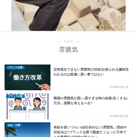
― TAG ―
雰囲気
ブラック企業
定時退社できない雰囲気の対処法!怒られる嫌味言
われるのは筋違い悪い事ではない
2019年6月11日
ブラック企業
職場の雰囲気が悪い,悪すぎる時の改善(良くする)
方法…退職も考えるべき?
2019年3月13日
会社・仕事
有給を使いづらい(会社休めない)雰囲気…理由や
対処法は?ブラック企業で親族亡くなった不幸で
も仕事優先で有給が使えない