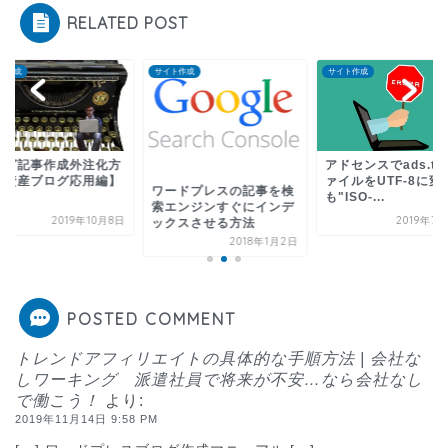
RELATED POST
ト作成
サイト作成
サイト作成
ログ記事作成外注化方
アドセンスでads.tx
【資産ブログ応用編】
ァイルをUTF-8に変
ワードプレスの記事を検
も"ISO-...
索エンジンすぐにインデ
2019年10月8日
2019年7
ックスさせる方法
2018年1月2日
POSTED COMMENT
トレンドアフィリエイトの具体的な手順方法 | 会社な
しワーキング 派遣社員で将来が不安…なら会社なし
で働こう！
より:
2019年11月14日 9:58 PM