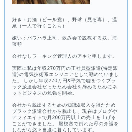
好き：お酒（ビール党）、野球（見る専）、温
泉（一人で行くことも）
嫌い：パワハラ上司、飲み会で説教する奴、海
藻類
会社なしワーキング管理人のアキと申します。
実際に私は年収270万円の正社員型派遣(特定派
遣)の電気技術系エンジニアとして勤めていまし
た。 しかし年収270万円&平気で嘘をつくブラ
ック派遣会社だったため会社を辞めるためにネ
ットビジネスの勉強を開始。
会社から脱出するための知識&収入を得たため
ブラック派遣会社から脱出し、現在はブログや
アフィエイトで月200万円以上の売上を上げる
ことができました。 脳梗塞で倒れた母の介護を
しながら悠々自適に暮らしています。