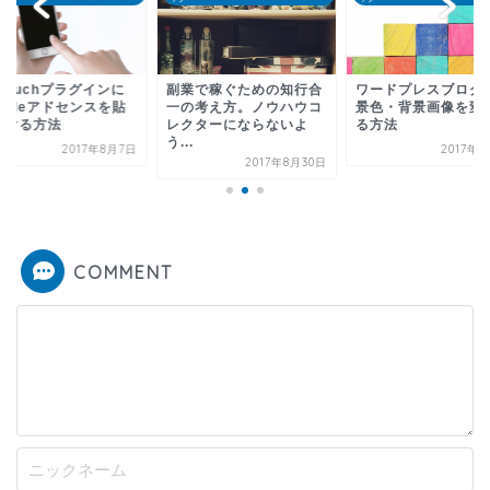
touchプラグインに
副業で稼ぐための知行合
ワードプレスブログ
ogleアドセンスを貼
一の考え方。ノウハウコ
景色・背景画像を変
付ける方法
レクターにならないよ
る方法
う...
2017年8月7日
2017年
2017年8月30日
COMMENT