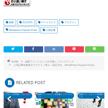
副業
月10万円
ワードプレス
プラグイン
Wordpress Popular Posts
人気記事
HOME
副業アフィリエイト10万稼ぐノウハウブック
人気記事自動表示プラグイン導入～設定方法 （WordPress Popular Posts）
RELATED POST
アフィリエイト10万稼ぐノウハウブ
副業アフィリエイト10万稼ぐノウハウブ
副業アフィリエイト10万稼ぐノ
ック
ック