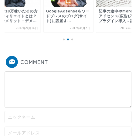
ogleAdsenseをワー
記事の途中やmore下に
副業で10万稼いだそ
プレスのブログ(サイ
アドセンス(広告)入れる
法アフィリエイトと
に設置す...
プラグイン導入～設...
種類やメリット・デメ.
2017年8月3日
2017年7月29日
2017年5
COMMENT