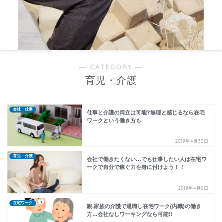
― CATEGORY ―
育児・介護
会社・仕事
仕事と介護の両立は可能?無理と感じるなら在宅
ワークという働き方も
2019年4月30日
育児・介護
会社で働きたくない…でも仕事したい人は在宅ワ
ークで自分で稼ぐ力を身に付けよう！！
2019年4月8日
在宅ワーク
親,家族の介護で退職し在宅ワーク(内職)の働き
方…会社なしワーキングなら可能!!