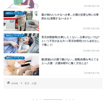
2019年3月27日
会社なしワーキング
親が倒れたらやるべき事…介護が必要な時に仕事
辞める(退職する)べきか？
2018年12月24日
会社なしワーキング
育児休暇復帰(仕事)したくない…仕事がないでは?
という不安がある方へ!育児休暇明けから会社なし
で働こう!
2018年10月14日
会社なしワーキング
親(家族)の介護で働けない…退職,転職を考えてる
人へ,介護・介護休暇中に働く方法とは?
2018年9月27日
HOME
育児・介護