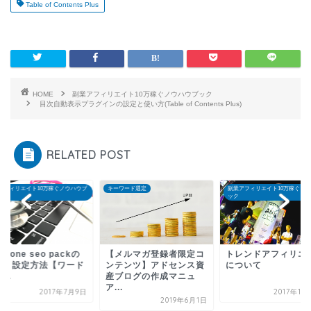
Table of Contents Plus
HOME
副業アフィリエイト10万稼ぐノウハウブック
目次自動表示プラグインの設定と使い方(Table of Contents Plus)
RELATED POST
キーワード選定
副業アフィリエイト10万稼ぐノウハウブ
副業アフィリエイト10万
ック
ック
【メルマガ登録者限定コ
トレンドアフィリエイト
all in one seo
ンテンツ】アドセンス資
について
導入～設定方法
産ブログの作成マニュ
プレ...
ア...
2017年11月19日
20
2019年6月1日