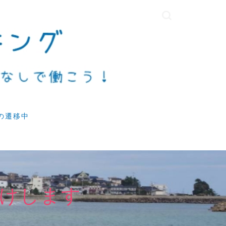
の遷移中
けします