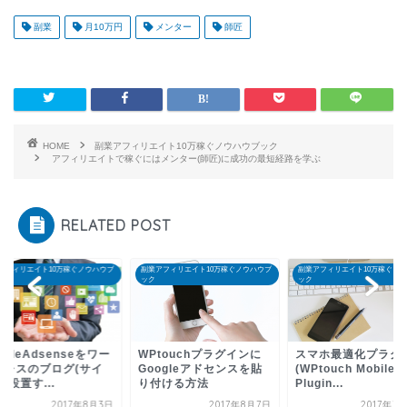
副業
月10万円
メンター
師匠
HOME
副業アフィリエイト10万稼ぐノウハウブック
アフィリエイトで稼ぐにはメンター(師匠)に成功の最短経路を学ぶ
RELATED POST
副業アフィリエイト10万稼ぐノウハウブ
副業アフィリエイト10万稼ぐノウハウブ
副業アフィリエイト10万稼
ック
ック
ック
WPtouchプラグインに
スマホ最適化プラグイン
GoogleAdsen
Googleアドセンスを貼
(WPtouch Mobile
ドプレスのブログ
り付ける方法
Plugin...
ト)に設置す...
2017年8月7日
2017年7月12日
201