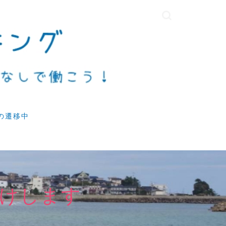
の遷移中
けします