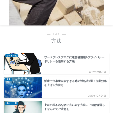
― TAG ―
方法
サイト作成
ワードプレスブログに運営者情報&プライバシー
ポリシーを追加する方法
2019年10月31日
派遣
派遣で仕事量が多すぎる時の対処法9選！作業効率
を上げる方法も
2019年10月24日
会社・仕事
上司の理不尽な話に言い返す方法…上司は謝罪し
ませんのでご注意を