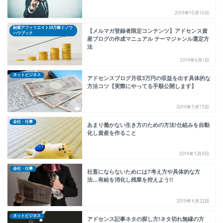
2019年10月10日
副業アフィリエイト10万稼ぐノウ
【メルマガ登録者限定コンテンツ】アドセンス資
ハウブック
産ブログの作成マニュアル テーマジャンル選定方
法
2019年6月1日
ネットビジネス
アドセンスブログ月収3万円の収益を出す具体的な
方法コツ【実際にやってる手順公開します】
2019年5月15日
会社・仕事
あまり働かない生き方のための方法!仕組みを自動
化し資産を作ること
2019年5月8日
会社・仕事
社畜にならないためには?考え方や具体的な方
法…有給を消化し残業を控えよう!!
2019年4月22日
ネットビジネス
アドセンス記事ネタの探し方!ネタ切れ無縁の方