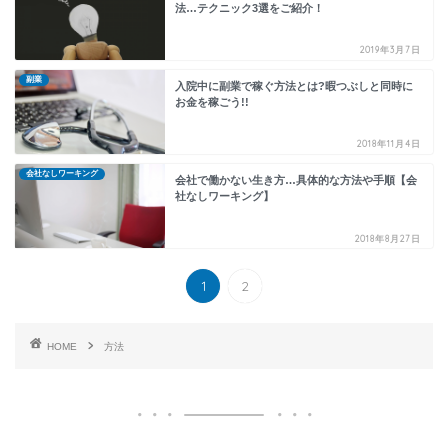
法…テクニック3選をご紹介！
2019年3月7日
副業
入院中に副業で稼ぐ方法とは?暇つぶしと同時に
お金を稼ごう!!
2018年11月4日
会社なしワーキング
会社で働かない生き方…具体的な方法や手順【会
社なしワーキング】
2018年8月27日
1
2
HOME
方法