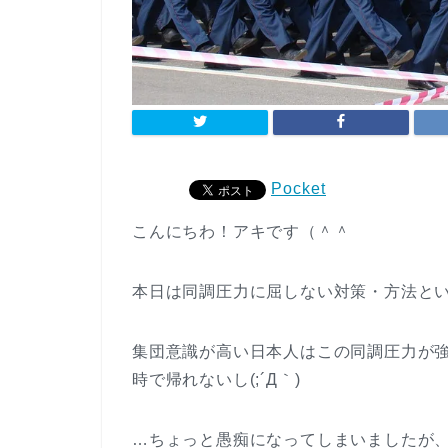
Pocket
こんにちわ！アキです（＾＾
本日は同調圧力に屈しない対策・方法と
集団意識が高い日本人はこの同調圧力が
時で帰れないし(;´Д｀)
…ちょっと愚痴になってしまいましたが