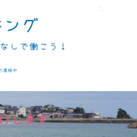
の遷移中
けします