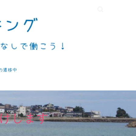
の遷移中
けします