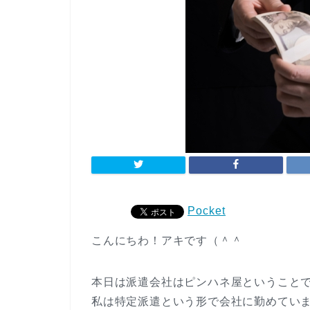
Pocket
こんにちわ！アキです（＾＾
本日は派遣会社はピンハネ屋ということ
私は特定派遣という形で会社に勤めてい