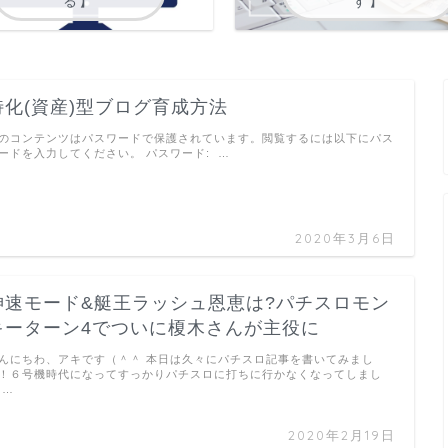
る】
す】
特化(資産)型ブログ育成方法
のコンテンツはパスワードで保護されています。閲覧するには以下にパス
ードを入力してください。 パスワード: …
2020年3月6日
神速モード&艇王ラッシュ恩恵は?パチスロモン
キーターン4でついに榎木さんが主役に
んにちわ、アキです（＾＾ 本日は久々にパチスロ記事を書いてみまし
！６号機時代になってすっかりパチスロに打ちに行かなくなってしまし
 …
2020年2月19日