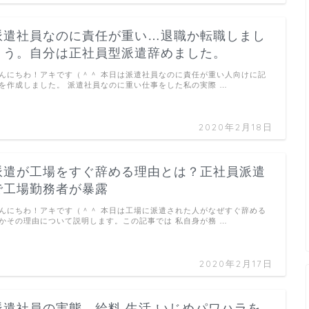
派遣社員なのに責任が重い…退職か転職しまし
ょう。自分は正社員型派遣辞めました。
んにちわ！アキです（＾＾ 本日は派遣社員なのに責任が重い人向けに記
を作成しました。 派遣社員なのに重い仕事をした私の実際 …
2020年2月18日
派遣が工場をすぐ辞める理由とは？正社員派遣
で工場勤務者が暴露
んにちわ！アキです（＾＾ 本日は工場に派遣された人がなぜすぐ辞める
かその理由について説明します。この記事では 私自身が務 …
2020年2月17日
派遣社員の実態…給料,生活,いじめパワハラを