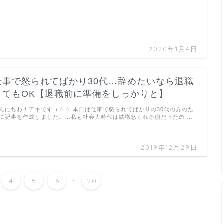
2020年1月4日
仕事で怒られてばかり30代…辞めたいなら退職
してもOK【退職前に準備をしっかりと】
んにちわ！アキです（＾＾ 本日は仕事で怒られてばかりの30代の方のた
に記事を作成しました。…私も社会人時代は結構怒られる側だったの …
2019年12月29日
...
4
5
6
20