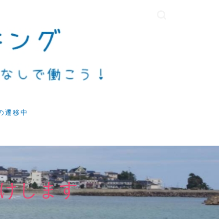
の遷移中
けします