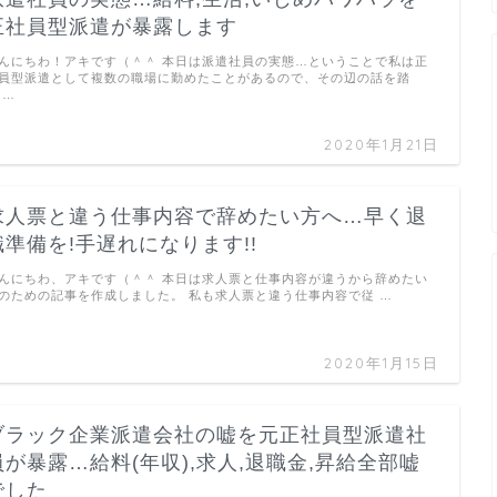
正社員型派遣が暴露します
んにちわ！アキです（＾＾ 本日は派遣社員の実態…ということで私は正
員型派遣として複数の職場に勤めたことがあるので、その辺の話を踏
 …
2020年1月21日
求人票と違う仕事内容で辞めたい方へ…早く退
職準備を!手遅れになります!!
んにちわ、アキです（＾＾ 本日は求人票と仕事内容が違うから辞めたい
のための記事を作成しました。 私も求人票と違う仕事内容で従 …
2020年1月15日
ブラック企業派遣会社の嘘を元正社員型派遣社
員が暴露…給料(年収),求人,退職金,昇給全部嘘
でした