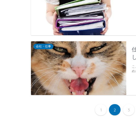
会社・仕事
こ
め
1
2
3