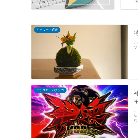
キーワード選定
こ
ワ
パチスロ・パチンコ
こ
た
た