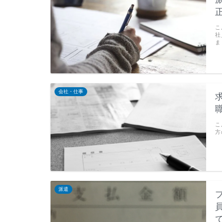
こ
社
ま
会社・仕事
こ
方
派遣