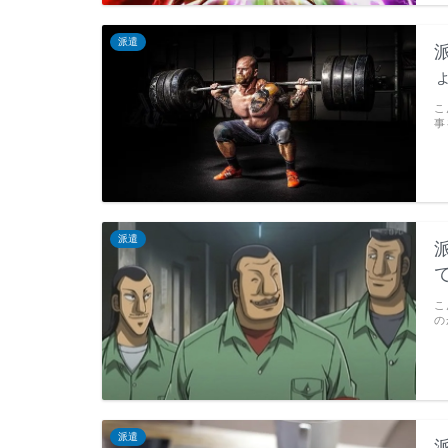
派遣
こ
事
派遣
こ
の
派遣