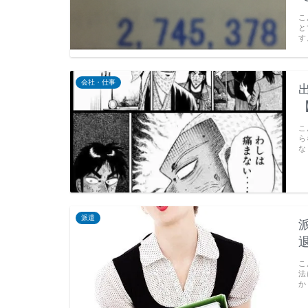
こ
と
す
会社・仕事
こ
ら
な
派遣
こ
法
か