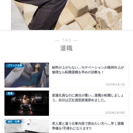
― TAG ―
退職
ブラック企業
給料が上がらない…モチベーションが維持向上が
無理なら転職退職を早めの決断を！
2020年5月7日
派遣
派遣社員なのに責任が重い…退職か転職しましょ
う。自分は正社員型派遣辞めました。
2020年2月18日
会社・仕事
求人票と違う仕事内容で辞めたい方へ…早く退職
準備を!手遅れになります!!