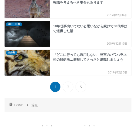
転職を考えるべき場合もあります
2019年12月16日
会社・仕事
10年仕事向いてないと思いながら続けて30代半ば
で退職した話
2019年12月15日
未分類
「どこに行っても通用しない」発言のパワハラ上
司の対処法…無視してさっさと退職しましょう
2019年12月5日
1
2
3
HOME
退職