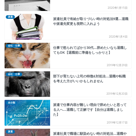
2020年1月15日
派遣
派遣社員で有給が取りづらい時の対処法9選…退職
や派遣先変更も視野に入れよう
2020年1月4日
会社・仕事
仕事で怒られてばかり30代…辞めたいなら退職し
てもOK【退職前に準備をしっかりと】
2019年12月29日
会社・仕事
部下が育たない上司の特徴&対処法…退職や転職
を考えた方がいいかもしれません
2019年12月20日
未分類
派遣で仕事内容が難しい理由で辞めたいと思って
る人へ…退職して正解です【自分は退職しまし
た】
2019年12月17日
派遣
派遣社員で職場に馴染めない時の対処法…退職や